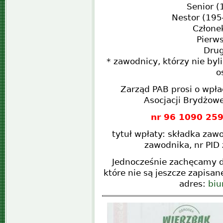
Senior (
Nestor (1954
Człone
Pierws
Drug
* zawodnicy, którzy nie byl
o
Zarząd PAB prosi o wpła
Asocjacji Brydżow
nr 96 1090 25
tytuł wpłaty: składka zaw
zawodnika, nr PID 
Jednocześnie zachęcamy d
które nie są jeszcze zapisan
adres:
biu