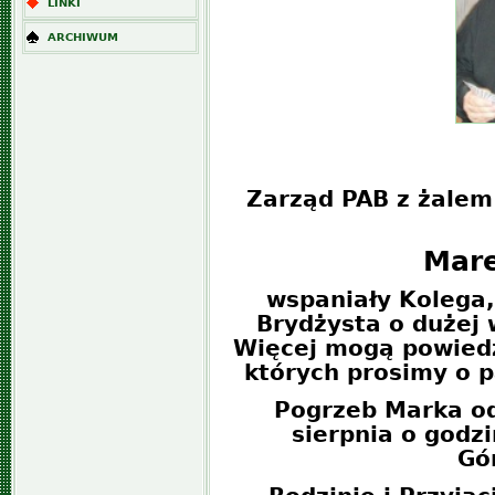
LINKI
ARCHIWUM
Zarząd PAB z żalem
Mare
wspaniały Kolega,
Brydżysta o dużej w
Więcej mogą powiedz
których prosimy o 
Pogrzeb Marka od
sierpnia o godz
Gó