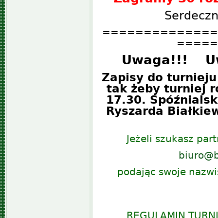
Serdecz
==============
=====
Uwaga!!! U
Zapisy do turniej
tak żeby turniej 
17.30. Spóźnialsk
Ryszarda Białkie
Jeżeli szukasz par
biuro@b
podając swoje nazwi
REGULAMIN TURN